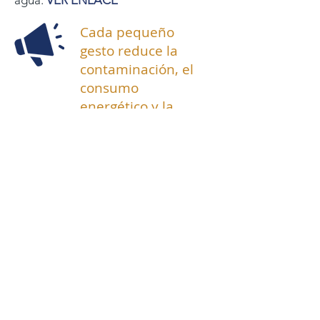
agua.
VER ENLACE
Cada pequeño
gesto reduce la
contaminación, el
consumo
energético y la
presión sobre las
infraestructuras
hidráulicas de la
isla.
VOLVER