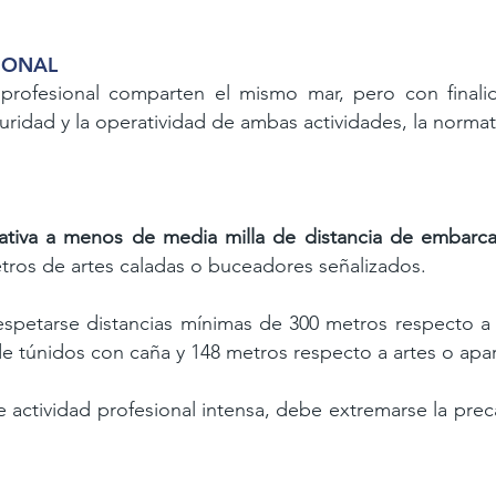
SIONAL
a profesional comparten el mismo mar,
pero con finali
guridad y la operatividad de ambas actividades, la
normat
eativa a menos
de media milla de distancia de embarca
etros de artes caladas o buceadores
señalizados.
espetarse distancias mínimas de 300
metros respecto a
e túnidos con caña y 148 metros respecto a artes o
apar
e actividad profesional intensa, debe
extremarse
la prec