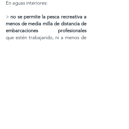
En aguas interiores:
>
no se permite la pesca recreativa a
menos
de media milla de distancia de
embarcaciones profesionales
que
estén trabajando, ni a menos de
70 metros de artes caladas o
buceadores
señalizados.
>
En aguas exteriores, deben
respetarse distancias mínimas de
300
metros respecto a barcos de
pesca profesional en actividad,
500
metros en pesca de túnidos con
caña y 148 metros respecto a artes
o
aparejos calados.
>
En zonas portuarias o áreas de
actividad profesional intensa,