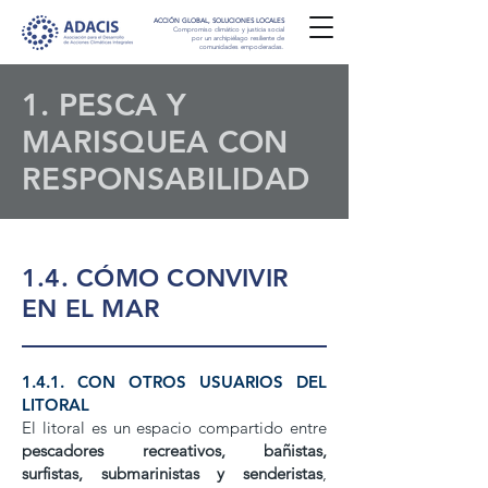
ACCIÓN GLOBAL, SOLUCIONES LOCALES
Compromiso climático y justicia social
por un archipiélago resiliente de
comunidades empoderadas.
1. PESCA Y
MARISQUEA CON
RESPONSABILIDAD
1.4. CÓMO CONVIVIR
EN EL MAR
1.4.1. CON OTROS USUARIOS DEL
LITORAL
El litoral es un espacio compartido entre
pescadores recreativos, bañistas,
surfistas,
submarinistas y senderistas
,