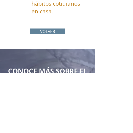
hábitos cotidianos
en casa.
VOLVER
CONOCE MÁS SOBRE EL
CONSUMO
RESPONSABLE DE AGUA
El agua en Lanzarote: un recurso limitado
Todo lo que va por el desagüe, no desaparece