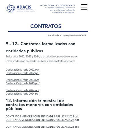
ACCIÓN GLOBAL, SOLUCIONES LOCALES
Compromiso climático y justicia social
por un archipiélago resiliente de
comunidades empoderadas.
CONTRATOS
Actualizada a 1 de septiembre de 2025
9 - 12– Contratos
formalizados con
entidades públicas
En los años 2022, 2023 y 2024, la asociación carece de contratos
formalizados con entidades públicas, sólo contratos menores.
Declaración jurada 2022 odt
Declaración jurada 2022 pdf
Declaración jurada 2023 odt
Declaración jurada 2023 pdf
Declaración jurada 2024 odt
Declaración jurada 2024 pdf
13. Información trimestral de
contratos menores con entidades
públicas
CONTRATOS MENORES CON ENTIDADES PÚBLICAS 2022
odt
CONTRATOS MENORES CON ENTIDADES PÚBLICAS 2022
pdf
CONTRATOS MENORES CON ENTIDADES PÚBLICAS 2023
odt