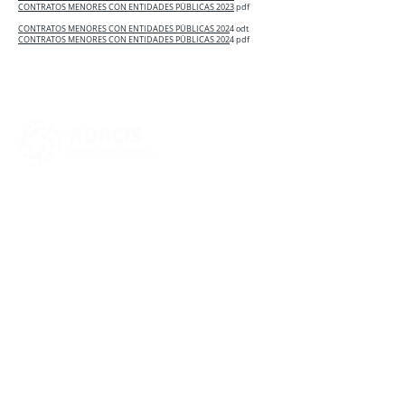
CONTRATOS MENORES CON ENTIDADES PÚBLICAS 2023
pdf
CONTRATOS MENORES CON ENTIDADES PÚBLICAS 202
4 odt
CONTRATOS MENORES CON ENTIDADES PÚBLICAS 202
4 pdf
MAPA WEB
Buscar
Home
Quiénes somos
Aviso legal
Proyectos
Política de privacidad
Noticias
Asistencia a eventos y
Súmate
talleres
Redes
Portal de Transparencia
Repositorio
Accesibilidad
Contacto