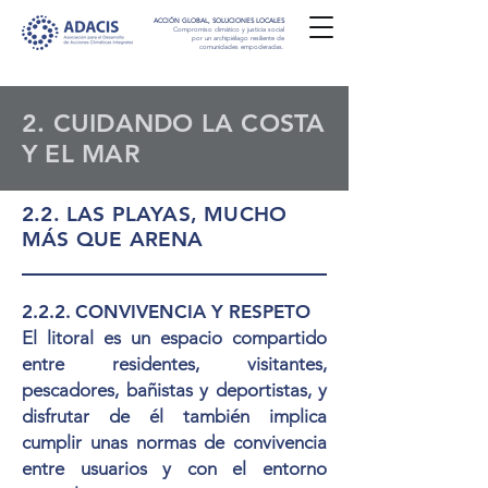
ACCIÓN GLOBAL, SOLUCIONES LOCALES
Compromiso climático y justicia social
por un archipiélago resiliente de
comunidades empoderadas.
2. CUIDANDO LA COSTA
Y EL MAR
2.2. LAS PLAYAS, MUCHO
MÁS QUE ARENA
2.2.2.
CONVIVENCIA Y RESPETO
El litoral es un espacio compartido
entre residentes, visitantes,
pescadores, bañistas y deportistas, y
disfrutar de él también implica
cumplir unas normas de convivencia
entre usuarios y con el entorno