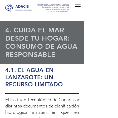
ACCIÓN GLOBAL, SOLUCIONES LOCALES
Compromiso climático y justicia social
por un archipiélago resiliente de
comunidades empoderadas.
4. CUIDA EL MAR
DESDE TU HOGAR:
CONSUMO DE AGUA
RESPONSABLE
4.1. EL AGUA EN
LANZAROTE: UN
RECURSO LIMITADO
El Instituto Tecnológico de Canarias y
distintos documentos de planificación
hidrológica insisten en que, en