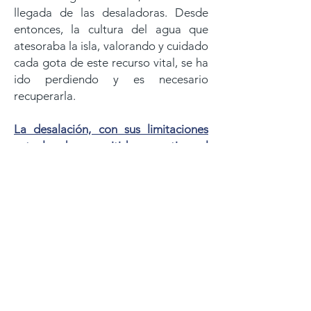
llegada de las desaladoras. Desde
entonces, la cultura del agua que
atesoraba la isla, valorando y cuidado
cada gota de este recurso vital, se ha
ido perdiendo y es necesario
recuperarla.
La desalación, con sus limitaciones
actuales, ha permitido garantizar el
abastecimiento de la isla, pero
implica muchos costes asociados:
> Un elevado consumo
energético.
> Infraestructuras hidráulicas
complejas.
> Costes económicos
permanentes de producción y
mantenimiento.