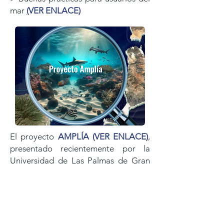
mar
(
VER ENLACE
)
El proyecto
AMPLÍA
(
VER ENLACE
)
,
presentado recientemente por la
Universidad de Las Palmas de
Gran
Canaria y financiado con fondos Next
Generation de la Unión Europea,
aporta valiosa información sobre el
estado de conservación de los fondos
marinos de las
islas. El trabajo de