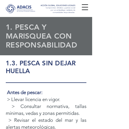
ACCIÓN GLOBAL, SOLUCIONES LOCALES
Compromiso climático y justicia social
por un archipiélago resiliente de
comunidades empoderadas.
1. PESCA Y
MARISQUEA CON
RESPONSABILIDAD
1.3. PESCA SIN DEJAR
HUELLA
Antes de pescar:
> Llevar licencia en vigor.
> Consultar normativa, tallas
mínimas, vedas y zonas permitidas.
> Revisar el estado del mar y las
alertas meteorológicas.