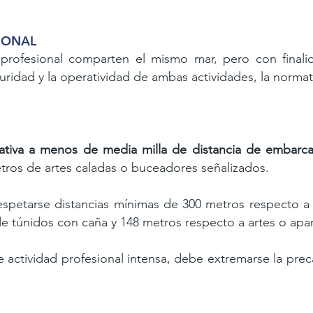
SIONAL
a profesional comparten el mismo mar,
pero con finali
guridad y la operatividad de ambas actividades, la
normat
eativa a menos
de media milla de distancia de embarca
etros de artes caladas o buceadores
señalizados.
espetarse distancias mínimas de 300
metros respecto a
e túnidos con caña y 148 metros respecto a artes o
apar
e actividad profesional intensa, debe
extremarse
la prec