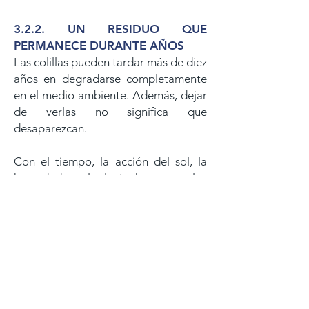
3.2.2. UN RESIDUO QUE
PERMANECE DURANTE AÑOS
Las colillas pueden tardar más de diez
años en degradarse completamente
en el medio ambiente. Además, dejar
de verlas no significa que
desaparezcan.
Con el tiempo, la acción del sol, la
humedad y el oleaje hace que los
filtros se fragmenten en partículas
plásticas cada vez más pequeñas que
permanecen durante décadas en el
entorno.
Estos fragmentos pueden ser
ingeridos por peces, aves marinas,
tortugas e invertebrados marinos, y