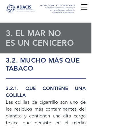
ACCIÓN GLOBAL, SOLUCIONES LOCALES
Compromiso climático y justicia social
por un archipiélago resiliente de
comunidades empoderadas.
3. EL MAR NO
ES UN CENICERO
3.2. MUCHO MÁS QUE
TABACO
3.2.1. QUÉ CONTIENE UNA
COLILLA
Las colillas de cigarrillo son uno de
los residuos más contaminantes del
planeta y contienen una alta carga
tóxica que persiste en el medio