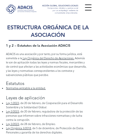
ACCIÓN GLOBAL, SOLUCIONES LOCALES
Compromiso climático y justicia social
por un archipiélago resiliente de
comunidades empoderadas.
ESTRUCTURA ORGÁNICA DE LA
ASOCIACIÓN
1 y 2 – Estatutos de la Asociación ADACIS
ADACIS es una asociación y por tanto, por su forma jurídica, está
sometida a la
Ley Orgánica del Derecho de Asociaciones.
Además
le son de aplicación todas las leyes y normas fiscales, mercantiles y
de control que afectan a las actividades económicas que desarrolla,
y las leyes y normativas correspondientes a los contratos y
subvenciones públicas que percibe.
Estatutos
Normativa aplicable a la entidad.
Leyes de aplicación
Ley 1/2023,
de 20 de febrero, de Cooperación para el Desarrollo
Sostenible y la Solidaridad Global.
Ley 2/2023
, de 20 de febrero, reguladora de la protección de las
personas que informen sobre infracciones normativas y de lucha
contra la corrupción.
Ley 3/2023
, de 28 de febrero, de Empleo.
Ley Orgánica 3/2018
, de 5 de diciembre, de Protección de Datos
Personales y garantía de los derechos digitales.