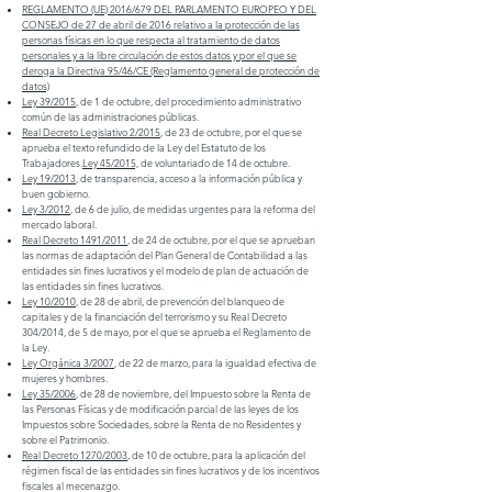
REGLAMENTO (UE) 2016/679 DEL PARLAMENTO EUROPEO Y DEL
CONSEJO de 27 de abril de 2016 relativo a la protección de las
personas físicas en lo que respecta al tratamiento de datos
personales y a la libre circulación de estos datos y por el que se
deroga la Directiva 95/46/CE (Reglamento general de protección de
datos)
Ley 39/2015
, de 1 de octubre, del procedimiento administrativo
común de las administraciones públicas.
Real Decreto Legislativo 2/2015
, de 23 de octubre, por el que se
aprueba el texto refundido de la Ley del Estatuto de los
Trabajadores.
Ley 45/2015,
de voluntariado de 14 de octubre.
Ley 19/2013
, de transparencia, acceso a la información pública y
buen gobierno.
Ley 3/2012
, de 6 de julio, de medidas urgentes para la reforma del
mercado laboral.
Real Decreto 1491/2011
, de 24 de octubre, por el que se aprueban
las normas de adaptación del Plan General de Contabilidad a las
entidades sin fines lucrativos y el modelo de plan de actuación de
las entidades sin fines lucrativos.
Ley 10/2010
, de 28 de abril, de prevención del blanqueo de
capitales y de la financiación del terrorismo y su Real Decreto
304/2014, de 5 de mayo, por el que se aprueba el Reglamento de
la Ley.
Ley Orgánica 3/2007
, de 22 de marzo, para la igualdad efectiva de
mujeres y hombres.
Ley 35/2006
, de 28 de noviembre, del Impuesto sobre la Renta de
las Personas Físicas y de modificación parcial de las leyes de los
Impuestos sobre Sociedades, sobre la Renta de no Residentes y
sobre el Patrimonio.
Real Decreto 1270/2003
, de 10 de octubre, para la aplicación del
régimen fiscal de las entidades sin fines lucrativos y de los incentivos
fiscales al mecenazgo.