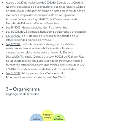
Acuerdo de 20 de noviembre de 2003
, del Consejo de la Comisión
Nacional del Mercado de Valores, por el que se aprueba el Código
de conducta de entidades sin ánimo de lucro para la realización de
inversiones temporales, en cumplimiento de la Disposición
Adicional Tercera de la Ley 44/2002, de 22 de noviembre, de
Medidas de Reforma del Sistema Financiero.
Ley 38/2003
de subvenciones de 17 de noviembre.
Ley 1/2002
, de 22 de marzo, Reguladora del Derecho de Asociación.
Ley 34/2002
, de 11 de julio, de Servicios de la Sociedad de la
Información y de Comercio Electrónico.
Ley 49/2002
, de 23 de diciembre, de régimen fiscal de las
entidades sin fines lucrativos y de los incentivos fiscales al
mecenazgo y modificaciones en los artículos 19, 20 y en la
Disposición Transitoria Quinta de la Ley 49/2002 de Régimen Fiscal
de las Entidades sin Fines Lucrativos y de los Incentivos Fiscales al
Mecenazgo, introducidas por la Disposición Final Quinta de la Ley
27/2014, de 27 de noviembre, de Impuesto de Sociedades.
Ley 37/1992
del Impuesto sobre el Valor Añadido
Estatutos y fines fundacionales (artículo 2)
pdf
I
odt
3 – Organigrama
Organigrama de la entidad