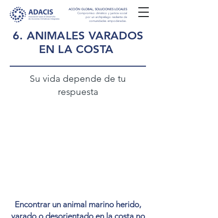
ACCIÓN GLOBAL, SOLUCIONES LOCALES
Compromiso climático y justicia social
por un archipiélago resiliente de
comunidades empoderadas.
6. ANIMALES VARADOS
EN LA COSTA
Su vida depende de tu
respuesta
Encontrar un animal marino herido,
varado o desorientado en la costa no