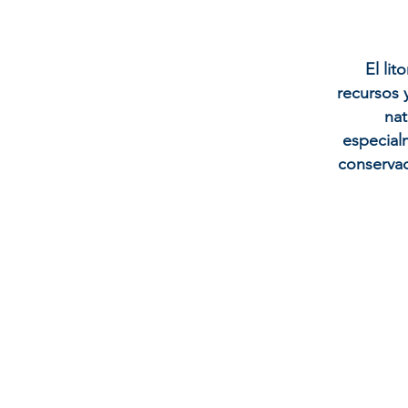
El lit
recursos 
nat
especialm
conservac