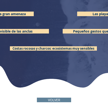
 la gran amenaza
Las play
visible de las anclas
Pequeños gestos que 
Costas rocosas y charcos: ecosistemas muy sensibles
VOLVER