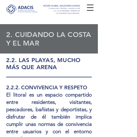
ACCIÓN GLOBAL, SOLUCIONES LOCALES
Compromiso climático y justicia social
por un archipiélago resiliente de
comunidades empoderadas.
2. CUIDANDO LA COSTA
Y EL MAR
2.2. LAS PLAYAS, MUCHO
MÁS QUE ARENA
2.2.2.
CONVIVENCIA Y RESPETO
El litoral es un espacio compartido
entre residentes, visitantes,
pescadores, bañistas y deportistas, y
disfrutar de él también implica
cumplir unas normas de convivencia
entre usuarios y con el entorno