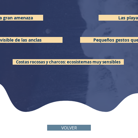
 la gran amenaza
Las play
visible de las anclas
Pequeños gestos que 
Costas rocosas y charcos: ecosistemas muy sensibles
VOLVER