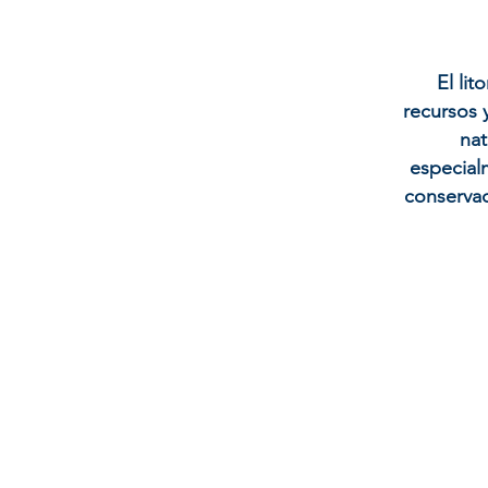
El lit
recursos 
nat
especialm
conservac