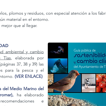
elos, plomos y residuos, con especial atención a los fab
n material en el entorno.
 mejor que al llegar.
IDAD
dad ambiental y cambio
 Tías
, elaborada por
páginas 37, 38 y 39) las
les para la pesca y el
entorno.
(VER ENLACE)
 del Medio Marino del
romar),
ha elaborado
 recomendaciones e