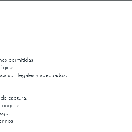
onas permitidas.
lógicas.
esca son legales y adecuados.
s de captura.
tringidas.
esgo.
arinos.