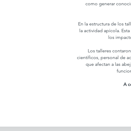
como generar conocim
En la estructura de los t
la actividad apícola. Est
los impacto
Los talleres contaron
científicos, personal de 
que afectan a las abej
funcio
A c