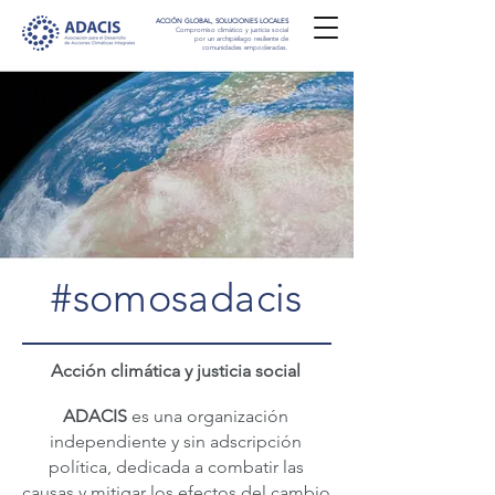
ACCIÓN GLOBAL, SOLUCIONES LOCALES
Compromiso climático y justicia social
por un archipiélago resiliente de
comunidades empoderadas.
#somosadacis
Acción climática y justicia social
ADACIS
es una organización
independiente y sin adscripción
política, dedicada a combatir las
causas y mitigar los efectos del cambio