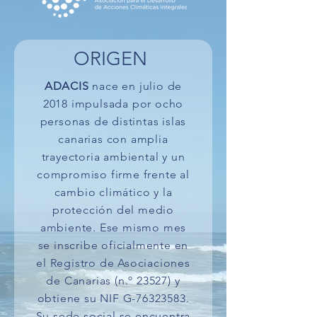
ORIGEN
ADACIS
nace en julio de
2018 impulsada por ocho
personas de distintas islas
canarias con amplia
trayectoria ambiental y un
compromiso firme frente al
cambio climático y la
protección del medio
ambiente. Ese mismo mes
se inscribe oficialmente en
el Registro de Asociaciones
de Canarias (n.º 23527) y
obtiene su NIF G-76323583.
Su sede social se encuentra