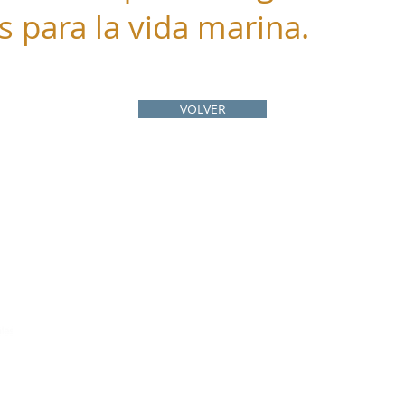
 para la vida marina.
VOLVER
Home
Quiénes somos
Proyectos
Noticias
MAPA WEB
Súmate
Redes
Repositorio
Contacto