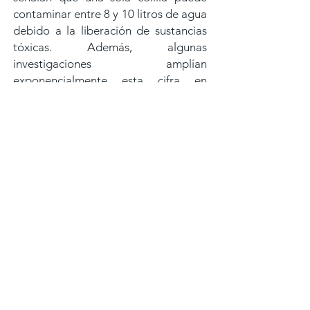
contaminar entre 8 y 10 litros de agua
debido a la liberación de sustancias
tóxicas. Además, algunas
investigaciones amplían
exponencialmente esta cifra en
función del tipo de agua y las
condiciones ambientales, lo que
refleja su elevado potencial
contaminante, incluso en pequeñas
cantidades.
En Lanzarote y La Graciosa, que
dependen de la desalación para su
abastecimiento, el mar es mucho más
que un ecosistema o un paisaje: es
también el origen del agua que llega
a hogares, comercios y servicios
públicos.