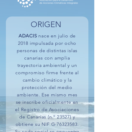
ORIGEN
ADACIS
nace en julio de
2018 impulsada por ocho
personas de distintas islas
canarias con amplia
trayectoria ambiental y un
compromiso firme frente al
cambio climático y la
protección del medio
ambiente. Ese mismo mes
se inscribe oficialmente en
el Registro de Asociaciones
de Canarias (n.º 23527) y
obtiene su NIF G-76323583.
Su sede social se encuentra