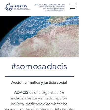
ACCIÓN GLOBAL, SOLUCIONES LOCALES
Compromiso climático y justicia social
por un archipiélago resiliente de
comunidades empoderadas.
#somosadacis
Acción climática y justicia social
ADACIS
es una organización
independiente y sin adscripción
política, dedicada a combatir las
causas y mitigar los efectos del cambio