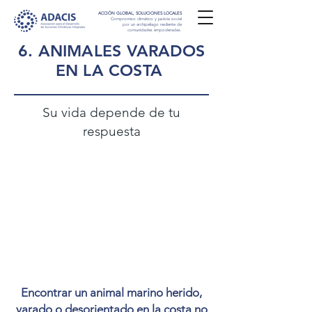
ACCIÓN GLOBAL, SOLUCIONES LOCALES
Compromiso climático y justicia social
por un archipiélago resiliente de
comunidades empoderadas.
6. ANIMALES VARADOS
EN LA COSTA
Su vida depende de tu
respuesta
Encontrar un animal marino herido,
varado o desorientado en la costa no