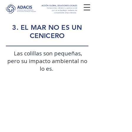
ACCIÓN GLOBAL, SOLUCIONES LOCALES
Compromiso climático y justicia social
por un archipiélago resiliente de
comunidades empoderadas.
3. EL MAR NO ES UN
CENICERO
Las colillas son pequeñas,
pero su impacto ambiental no
lo es.