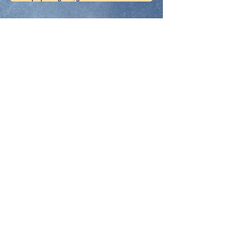
Mucho más que tabaco
Del mar al agua del grifo
Un problema evitable
MAPA WEB
Buscar
Home
Quiénes somos
Aviso legal
Proyectos
Política de privacidad
Noticias
Asistencia a eventos y