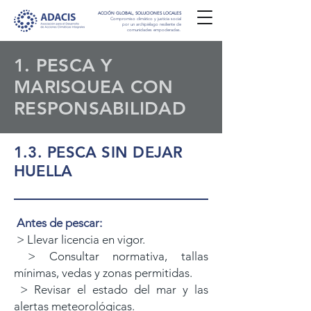
ACCIÓN GLOBAL, SOLUCIONES LOCALES
Compromiso climático y justicia social
por un archipiélago resiliente de
comunidades empoderadas.
1. PESCA Y
MARISQUEA CON
RESPONSABILIDAD
1.3. PESCA SIN DEJAR
HUELLA
Antes de pescar:
> Llevar licencia en vigor.
> Consultar normativa, tallas
mínimas, vedas y zonas permitidas.
> Revisar el estado del mar y las
alertas meteorológicas.