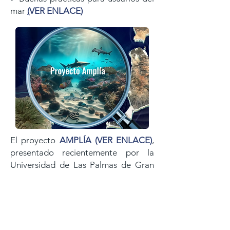
mar
(
VER ENLACE
)
El proyecto
AMPLÍA
(
VER ENLACE
)
,
presentado recientemente por la
Universidad de Las Palmas de
Gran
Canaria y financiado con fondos Next
Generation de la Unión Europea,
aporta valiosa información sobre el
estado de conservación de los fondos
marinos de las
islas. El trabajo de