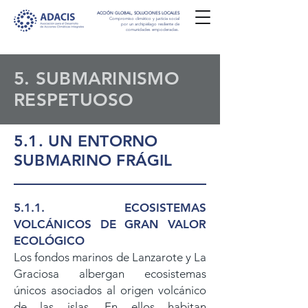
ACCIÓN GLOBAL, SOLUCIONES LOCALES
Compromiso climático y justicia social
por un archipiélago resiliente de
comunidades empoderadas.
5. SUBMARINISMO
RESPETUOSO
5.1. UN ENTORNO
SUBMARINO FRÁGIL
5.1.1. ECOSISTEMAS
VOLCÁNICOS DE GRAN VALOR
ECOLÓGICO
Los fondos marinos de Lanzarote y La
Graciosa albergan ecosistemas
únicos asociados al origen volcánico
de las islas. En ellos habitan