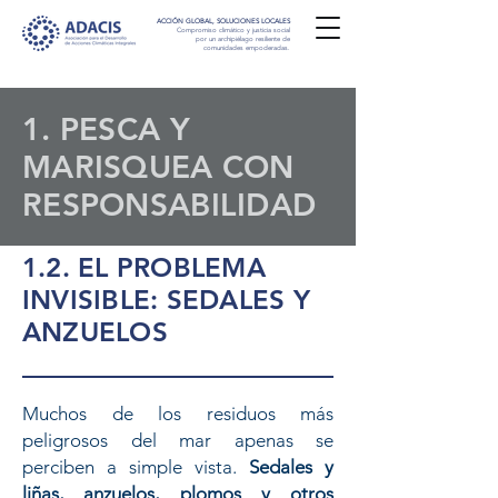
ACCIÓN GLOBAL, SOLUCIONES LOCALES
Compromiso climático y justicia social
por un archipiélago resiliente de
comunidades empoderadas.
1. PESCA Y
MARISQUEA CON
RESPONSABILIDAD
1.2. EL PROBLEMA
INVISIBLE: SEDALES Y
ANZUELOS
Muchos de los residuos más
peligrosos del mar apenas se
perciben a simple vista.
Sedales y
liñas, anzuelos, plomos y otros