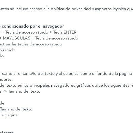
ntos se incluye acceso a la política de privacidad y aspectos legales qu
ne condicionado por el navegador
T + Tecla de acceso rápido + Tecla ENTER
LT + MAYÚSCULAS + Tecla de acceso rápido
ctivar las teclas de acceso rápido
o rápido
do
 cambiar el tamaño del texto y el color, así como el fondo de la págin
adores.
el texto en los principales navegadores gráficos utilice los siguientes
 Ver > Tamaño del texto
nde
 Tamaño del texto
la página:
el texto