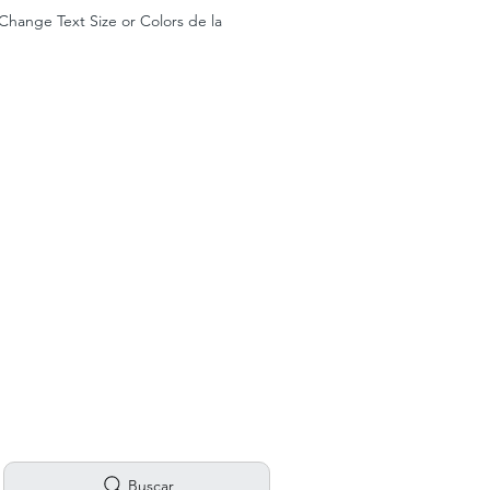
 Change Text Size or Colors de la
Aviso legal
Política de privacidad
Asistencia a eventos y talleres
Portal de Transparencia
Accesibilidad
Buscar