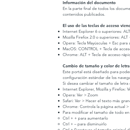
Información del documento
En la parte final de todos los docume
contenidos publicados.
El uso de las teclas de acceso vie
Internet Explorer 6 o superiores: AL
Mozilla Firefox 2.0 o superiores: A
Opera: Tecla Mayúsculas + Esc para a
MacOS: CONTROL + Tecla de acces
Chrome: ALT + Tecla de acceso rápi
Cambio de tamaño y color de letra
Este portal está diseñado para poder
configuración estándar de los naveg
Si desea cambiar el tamaño de letra d
Internet Explorer, Mozilla y Firefox:
Opera: Ver > Zoom
Safari: Ver > Hacer el texto más gra
Chrome: Controla la página actual >
Para modificar el tamaño de todo en 
Ctrl + + para aumentarlo
Ctrl + – para disminuirlo
Ctrl + 0 restaura el tamaño original d