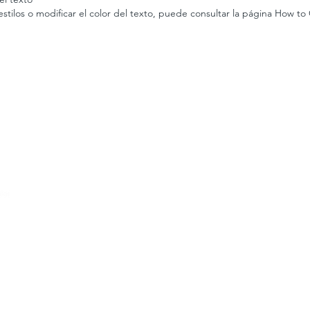
 estilos o modificar el color del texto, puede consultar la página How to
Home
Quiénes somos
Proyectos
Noticias
MAPA WEB
Súmate
Redes
Repositorio
Contacto