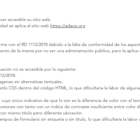
er accesible su sitio web.
dad se aplica al sitio web
https://adacis.org
rme con el RD 1112/2018 debido a la falta de conformidad de los aspect
iento de la misma por no ser una administración pública, pero la apli
ación no es accesible por lo siguiente:
12/2018:
enes sin alternativas textuales.
ilo CSS dentro del código HTML, lo que dificultaría la labor de alguna
cuyo único indicativo de que lo son es la diferencia de color con el te
botones con texto con un índice de contraste insuficiente entre color d
con mismo título pero diferente ubicación.
mpos de formulario sin etiqueta o sin título, lo que dificultaría la lab