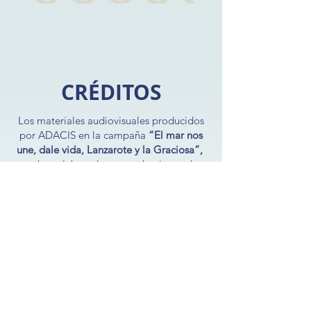
CRÉDITOS
Los materiales audiovisuales producidos
por ADACIS en la campaña
“El mar nos
une, dale vida, Lanzarote y la Graciosa”,
se han elaborado con grabaciones de
vídeo y audio realizadas por personal de
ADACIS y por formidables aportaciones
de diferentes entidades y personas.
Las contribuciones a la citada campaña a
través de imágenes fotográficas, vídeos y
audios, han sido incorporadas a las
versiones cortas y largas de todos los
spots y “píloras”, así como a distintos
materiales impresos y digitales en función