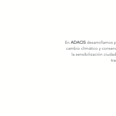
En
ADACIS
desarrollamos p
cambio climático y conserv
la sensibilización ciud
tr