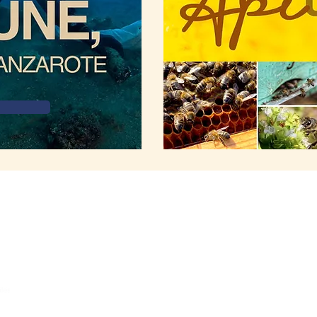
Home
Quiénes somos
Proyectos
Noticias
MAPA WEB
Súmate
Redes
Repositorio