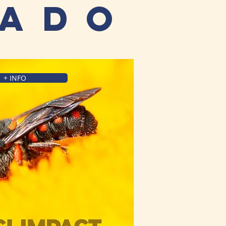
ado
+ INFO