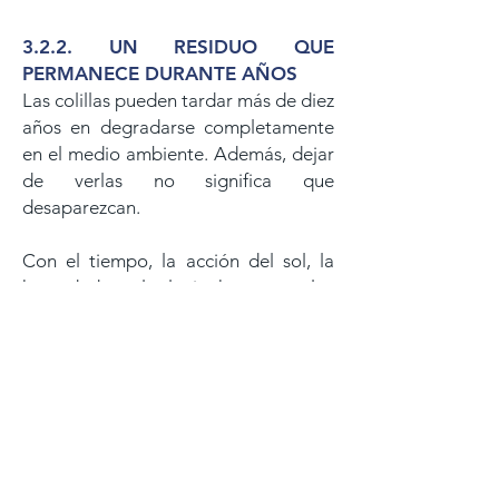
3.2.2. UN RESIDUO QUE
PERMANECE DURANTE AÑOS
Las colillas pueden tardar más de diez
años en degradarse completamente
en el medio ambiente. Además, dejar
de verlas no significa que
desaparezcan.
Con el tiempo, la acción del sol, la
humedad y el oleaje hace que los
filtros se fragmenten en partículas
plásticas cada vez más pequeñas que
permanecen durante décadas en el
entorno.
Estos fragmentos pueden ser
ingeridos por peces, aves marinas,
tortugas e invertebrados marinos, y