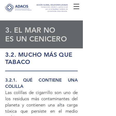
ACCIÓN GLOBAL, SOLUCIONES LOCALES
Compromiso climático y justicia social
por un archipiélago resiliente de
comunidades empoderadas.
3. EL MAR NO
ES UN CENICERO
3.2. MUCHO MÁS QUE
TABACO
3.2.1. QUÉ CONTIENE UNA
COLILLA
Las colillas de cigarrillo son uno de
los residuos más contaminantes del
planeta y contienen una alta carga
tóxica que persiste en el medio